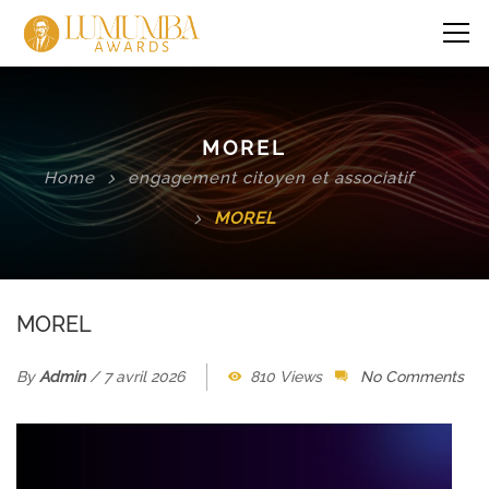
MOREL
Home
engagement citoyen et associatif
MOREL
MOREL
By
Admin
/
7 avril 2026
810 Views
No Comments