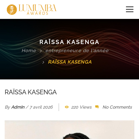
RAÏSSA KASENGA
Home
entrepreneur.e de l'année
RAÏSSA KASENGA
RAÏSSA KASENGA
By
Admin
/
7 avril 2026
220 Views
No Comments